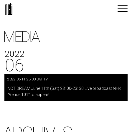
MEDIA
2022
06
2022.06.11 23:00 SAT TV
​ ​
NCT DREAM June 11th (Sat) 23: 00-23: 30 Live broadcast NHK
"Venue 101" to appear!