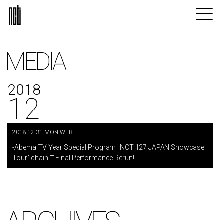
MEDIA
2018
12
2018.12.31 MON WEB
​ ​
-Abema TV Year Special Program "NCT 127 JAPAN Showcase
Tour" chain "" Final Performance Rerun!