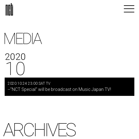
MEDIA
2020
10
2020.10.24 23:00 SAT TV
--"NCT Special" will be broadcast on Music Japan TV!
ARCHIVES