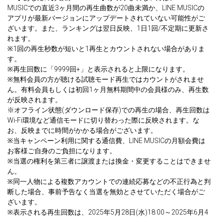
MUSICでの直近3ヶ月間の再生曲数が20曲未満か、LINE MUSICの
アプリが最新バージョンにアップデートされていない可能性がご
ざいます。また、ランキングは翌日反映、1日1回/不定期に更新さ
れます。
※1回の再生秒数が短いと1再生とカウントされない場合がありま
す。
※再生回数に「9999回+」と表示されると上限になります。
※無料会員の方が聴ける試聴モード再生ではカウントがされませ
ん。有料会員もしくは初回1ヶ月無料期間中の会員様のみ、再生数
が反映されます。
※オフライン状態(ダウンロード保存)での再生の場合、再生回数は
Wi-Fi環境など通信モードに切り替わった際に反映されます。な
お、反映までに時間がかかる場合がございます。
※当キャンペーン利用に関する通信費、LINE MUSICの月額会費は
お客様ご自身のご負担になります。
※当選の権利を第三者に譲渡または換金・変更することはできませ
ん。
※同一人物による複数アカウントでの連続応募などの不正行為と判
断した場合、事前予告なく当選を無効とさせていただく場合がご
ざいます。
※表示される再生回数は、2025年5月28日(水)18:00～2025年6月4