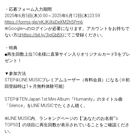
・応募フォーム入力期間
2025年6月5日(木)0:00～2025年6月12日(木)23:59
https://forms.gle/nKJKiXpDeXM2h5Pm6
※Googleへのログインが必要になります。アカウントをお持ちで
ない方は
https://bit.ly/3jqGbBX
にてご登録ください。
・特典
■再生回数上位10名様に直筆サイン入りオリジナルカードBをプレ
ゼント！
▼参加方法
STEP①LINE MUSICプレミアムユーザー（有料会員）になる (※初
回登録時は1ヶ月無料体験可能)
STEP②TEN Japan 1st Mini Album『Humanity』のタイトル曲
「Silence」をLINE MUSICでたくさん聴く。
※LINE MUSIC内、ランキングページの【“あなたのお名前”‘s
TOP50】の項目に再生回数が表示されていることをご確認くださ
い。