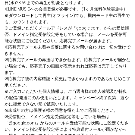
日(水)23:59までの再生が対象となります。
※LINE MUSICへの会員登録が必要です。 (1ヶ月無料体験実施中)
※ダウンロードして再生(オフライン)でも、機内モード中の再生で
も、カウントされます。
※ご登録いただくメールアドレスが「google.com」からの受信拒
否、ドメイン指定受信設定等をしている場合は、メールを受信可
能な状態にご設定ください。応募完了メールが届きます。
※応募完了メール未着や当落に関するお問い合わせは一切お受けで
きません。
※応募完了メールの再送はできかねます。応募完了メールが届かな
い場合でも、応募完了の画面が表示されれば応募は完了しており
ます。
※応募完了後の内容確認・変更はできかねますのであらかじめご了
承ください。
※ご入力いただいた個人情報は、ご当選者様の本人確認及び特典
の配信/発送にのみ使用いたします。キャンペーン終了次第、速や
かに復元できない形で破棄いたします。
※未成年の方は保護者様の同意を得た上でご応募ください。
※受信拒否、ドメイン指定受信設定等をしている場合は
「@google.com」からのメールを受信可能な状態にご設定くださ
い。ドメイン指定受信設定等により特典送付メールが届かなかっ