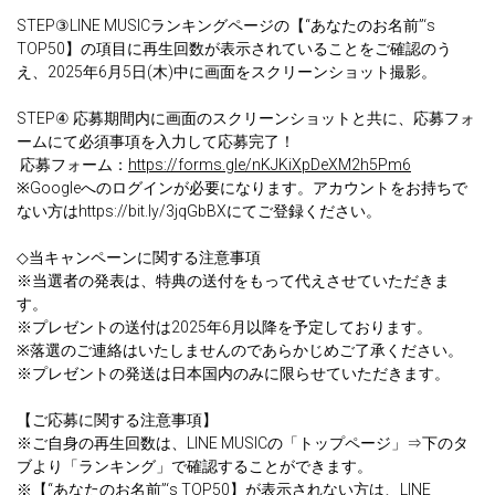
STEP③LINE MUSICランキングページの【“あなたのお名前”‘s
TOP50】の項目に再生回数が表示されていることをご確認のう
え、2025年6月5日(木)中に画面をスクリーンショット撮影。
STEP④ 応募期間内に画面のスクリーンショットと共に、応募フォ
ームにて必須事項を入力して応募完了！
応募フォーム：
https://forms.gle/nKJKiXpDeXM2h5Pm6
※Googleへのログインが必要になります。アカウントをお持ちで
ない方はhttps://bit.ly/3jqGbBXにてご登録ください。
◇当キャンペーンに関する注意事項
※当選者の発表は、特典の送付をもって代えさせていただきま
す。
※プレゼントの送付は2025年6月以降を予定しております。
※落選のご連絡はいたしませんのであらかじめご了承ください。
※プレゼントの発送は日本国内のみに限らせていただきます。
【ご応募に関する注意事項】
※ご自身の再生回数は、LINE MUSICの「トップページ」⇒下のタ
ブより「ランキング」で確認することができます。
※【“あなたのお名前”‘s TOP50】が表示されない方は、LINE