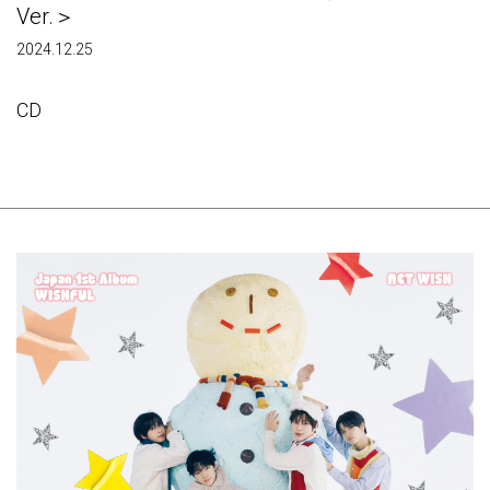
Ver.＞
2024.12.25
CD