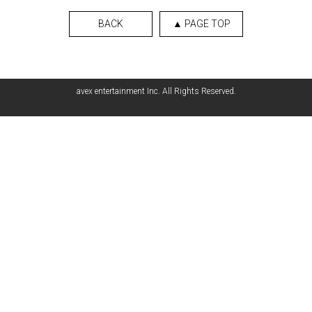
BACK
▲ PAGE TOP
avex entertainment Inc. All Rights Reserved.
English