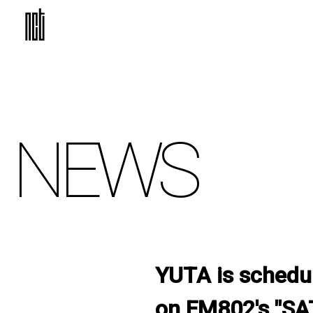
NEWS
YUTA is schedu
on FM802's "S