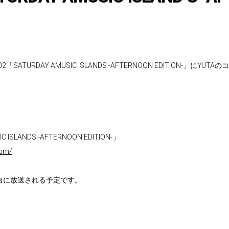
02「SATURDAY AMUSIC ISLANDS -AFTERNOON EDITION-」
ISLANDS -AFTERNOON EDITION-」
ipm/
時台に放送される予定です。