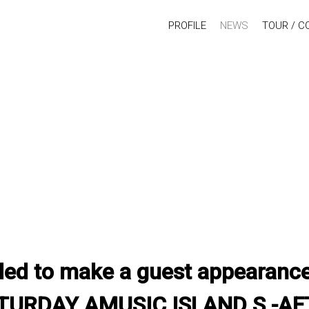
PROFILE
NEWS
TOUR / C
led to make a guest appearanc
ATURDAY AMUSIC ISLAND S -