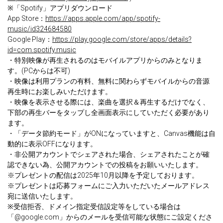
※「Spotify」アプリダウンロード
App Store：
https://apps.apple.com/app/spotify-
music/id324684580
Google Play：
https://play.google.com/store/apps/details?
id=com.spotify.music
・特別映像が再生されるのはモバイルアプリからのみとなりま
す。(PCからは不可)
・映像は利用プランの有料、無料に関わらずモバイルからの音源
再生時にお楽しみいただけます。
・映像を表示させる際には、楽曲を選択＆再生するだけでなく、
下部の再生バーをタップし全画面表示にしていただく必要があり
ます。
・「データ節約モード」がONになっていますと、Canvas機能は自
動的に表示OFFになります。
・非公開アカウントでシェアされた場合、シェアされたことが確
認できない為、公開アカウントでの投稿をお願いいたします。
※プレゼントの配信は2025年10月以降を予定しております。
※プレゼントは応募フォームにご入力いただいたメールアドレス
宛に送信いたします。
※受信拒否、ドメイン指定受信設定等をしている場合は
「@google.com」からのメールを受信可能な状態にご設定くださ