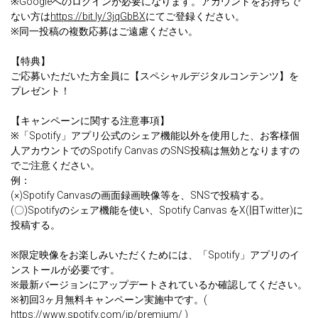
※Googleへのログインが必要になります。アカウントをお持ちで
ない方は
https://bit.ly/3jqGbBX
にてご登録ください。
※同一投稿の複数応募はご遠慮ください。
【特典】
ご応募いただいた方全員に【スペシャルデジタルコンテンツ】を
プレゼント！
【キャンペーンに関する注意事項】
※「Spotify」アプリ公式のシェア機能以外を使用した、お客様個
人アカウントでのSpotify Canvas のSNS投稿は無効となりますの
でご注意ください。
例：
(×)Spotify Canvasの画面録画映像等を、SNSで投稿する。
(〇)Spotifyのシェア機能を使い、Spotify Canvas をX(旧Twitter)に
投稿する。
※限定映像をお楽しみいただくためには、「Spotify」アプリのイ
ンストールが必要です。
※最新バージョンにアップデートされているか確認してください。
※初回3ヶ月無料キャンペーン実施中です。(
https://www.spotify.com/jp/premium/
)